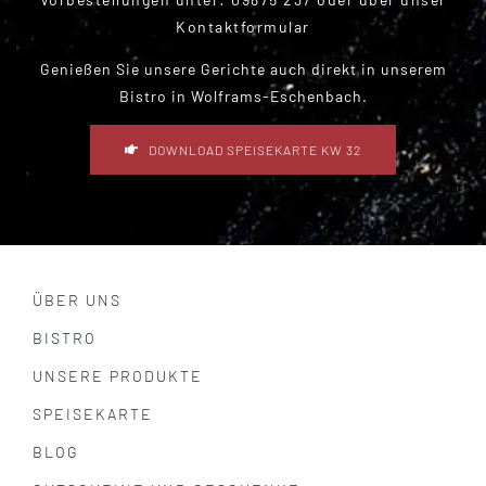
Kontaktformular
Genießen Sie unsere Gerichte auch direkt in unserem
Bistro in Wolframs-Eschenbach
.
DOWNLOAD SPEISEKARTE KW 32
ÜBER UNS
BISTRO
UNSERE PRODUKTE
SPEISEKARTE
BLOG