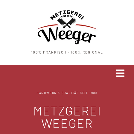
Zum
Inhalt
springen
100% FRÄNKISCH · 100% REGIONAL
Tog
Navi
HOME
HANDWERK & QUALITÄT SEIT 1908
METZGEREI
ÜBER UNS
WEEGER
UNSERE PRODUKTE