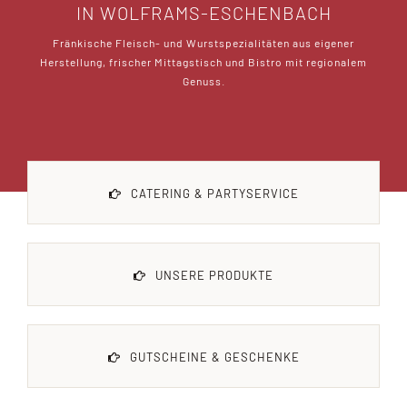
IN WOLFRAMS-ESCHENBACH
Fränkische
Fleisch- und Wurstspezialitäten aus eigener
SPEISEKARTE
Herstellung
, frischer Mittagstisch und Bistro mit regionalem
Genuss.
BISTRO
BLOG
CATERING & PARTYSERVICE
GUTSCHEINE UND GESCHENKE
UNSERE PRODUKTE
JOBS
KONTAKT
GUTSCHEINE & GESCHENKE