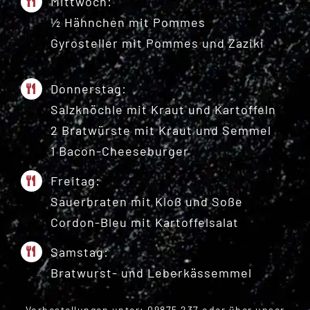
Mittwoch:
½ Hähnchen mit Pommes
Gyrosteller mit Pommes und Zaziki
Donnerstag:
Salzknöchle mit Kraut und Kartoffeln
2 Bratwürste mit Kraut und Semmel
1 Bacon-Cheeseburger
Freitag:
Sauerbraten mit Kloß und Soße
Cordon-Bleu mit Kartoffelsalat
Samstag:
Bratwurst- und Leberkässemmel
Vorbestellungen unter:
09875 237
oder über unser